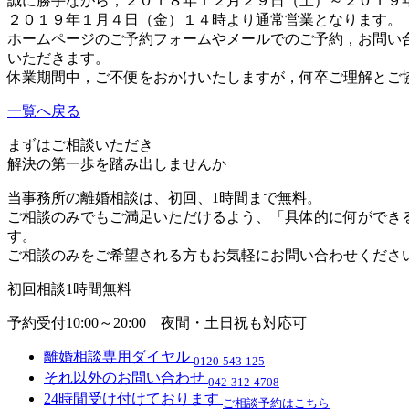
誠に勝手ながら，２０１８年１２月２９日（土）～２０１９
２０１９年１月４日（金）１４時より通常営業となります。
ホームページのご予約フォームやメールでのご予約，お問い
いただきます。
休業期間中，ご不便をおかけいたしますが，何卒ご理解とご
一覧へ戻る
まずはご相談いただき
解決の第一歩を
踏み出しませんか
当事務所の離婚相談は、初回、1時間まで無料。
ご相談のみでもご満足いただけるよう、「具体的に何ができ
す。
ご相談のみをご希望される方もお気軽にお問い合わせくださ
初回相談1時間無料
予約受付10:00～20:00
夜間・土日祝も対応可
離婚相談専用ダイヤル
0120-543-125
それ以外のお問い合わせ
042-312-4708
24時間受け付けております
ご相談予約はこちら