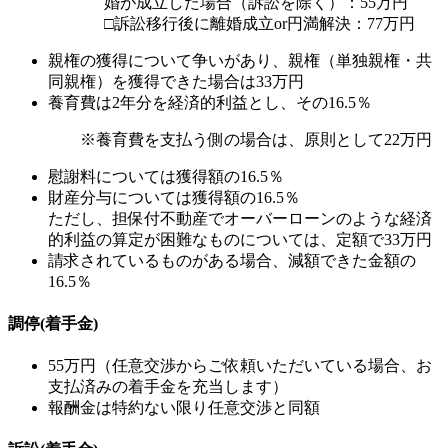
婚が成立した場合（訴訟を除く）：55万円
□訴訟移行後に離婚成立or円満解決：77万円
親権の獲得について争いがあり、親権（単独親権・共
同親権）を獲得できた場合は33万円
養育費は2年分を経済的利益とし、その16.5％
※養育費を支払う側の場合は、原則として22万円
慰謝料については獲得額の16.5％
財産分与については獲得額の16.5％
ただし、担保付不動産でオーバーローンのような経済
的利益の算定が困難なものについては、定額で33万円
請求されているものがある場合、減額できた金額の
16.5％
調停(着手金)
55万円（任意交渉からご依頼いただいている場合、お
支払済みの着手金を充当します）
報酬金は特約ない限り任意交渉と同額