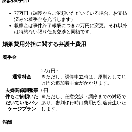
訴訟(着手金)
77万円（調停からご依頼いただいている場合、お支払
済みの着手金を充当します）
報酬金は事件終了報酬につき77万円に変更。それ以外
は特約ない限り任意交渉と同額です。
婚姻費用分担に関する弁護士費用
着手金
22万円～
通常料金
※ただし、調停申立時は、原則として11
万円の追加着手金がかかります。
夫婦関係調整事
0円
件もご依頼いた
※ただし、任意交渉・調停までの対応で
だいているパッ
あり、審判移行時は費用が別途発生いた
ケージプラン
します。
報酬